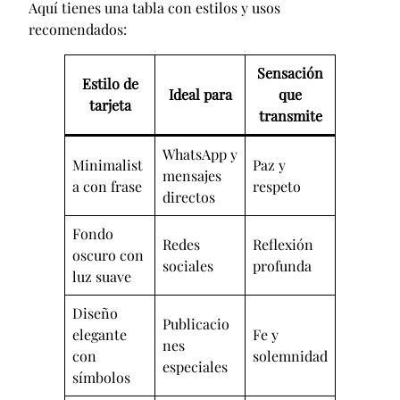
Aquí tienes una tabla con estilos y usos
recomendados:
Sensación
Estilo de
Ideal para
que
tarjeta
transmite
WhatsApp y
Minimalist
Paz y
mensajes
a con frase
respeto
directos
Fondo
Redes
Reflexión
oscuro con
sociales
profunda
luz suave
Diseño
Publicacio
elegante
Fe y
nes
con
solemnidad
especiales
símbolos