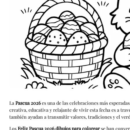
La
Pascua 2026
es una de las celebraciones más esperadas 
creativa, educativa y relajante de vivir esta fecha es a trav
también ayudan a transmitir valores, tradiciones y el verd
Los
Feliz Pascua 2026 dibujos para colorear
se han convert