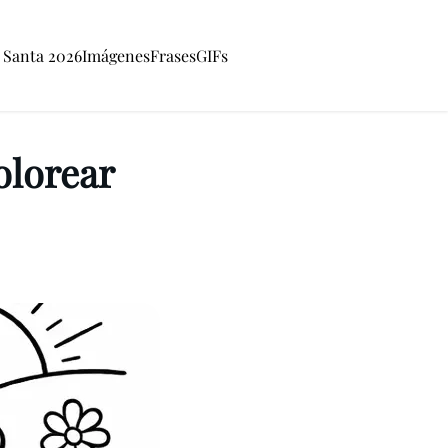
Santa 2026
Imágenes
Frases
GIFs
olorear